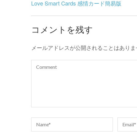
投
Love Smart Cards 感情カード簡易版
稿
ナ
ビ
コメントを残す
ゲ
ー
メールアドレスが公開されることはありま
シ
ョ
ン